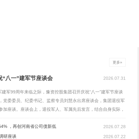
更多»
“八一”建军节座谈会
2026.07.31
军建军99周年来临之际，豫资控股集团召开庆祝“八一”建军节座谈
，党委委员、纪委书记、监察专员刘慧永出席座谈会，集团退役军
参加座谈。座谈会上，退役军人、军属先后发言，结合自身实际，
4% ，再创河南省公司债新低
2026.07.28
调研座谈
2026.07.22