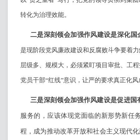
转化为治理效能。
二是深刻领会加强作风建设是深化国
是现阶段党风廉政建设和反腐败斗争要着力
层级多、规模大，必须紧盯项目审批、工程
党员干部“红线”意识，让严的要求真正化
三是深刻领会加强作风建设是促进国
服务的，应该体现党面临的新形势新任
程，成为推动改革开放和社会主义现代化