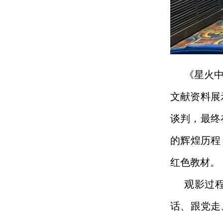
《星火
文献资料展
谈判，最终
的辉煌历程
红色教材。
观影过
话、跟党走