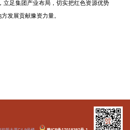
，立足集团产业布局，切实把红色资源优势
地方发展贡献豫资力量。
资控股大厦C4-9号楼
豫ICP备17018297号-1