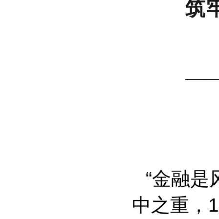
筑
—
“金融是
中之重，